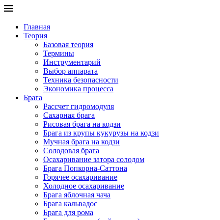
Главная
Теория
Базовая теория
Термины
Инструментарий
Выбор аппарата
Техника безопасности
Экономика процесса
Брага
Рассчет гидромодуля
Сахарная брага
Рисовая брага на кодзи
Брага из крупы кукурузы на кодзи
Мучная брага на кодзи
Солодовая брага
Осахаривание затора солодом
Брага Попкорна-Саттона
Горячее осахаривание
Холодное осахаривание
Брага яблочная чача
Брага кальвадос
Брага для рома