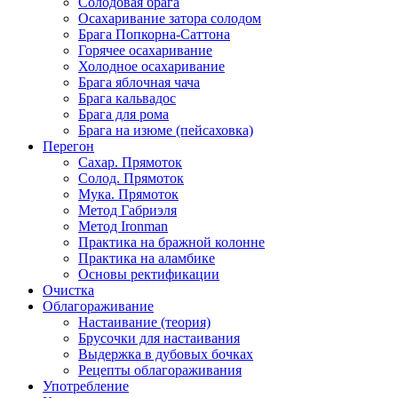
Солодовая брага
Осахаривание затора солодом
Брага Попкорна-Саттона
Горячее осахаривание
Холодное осахаривание
Брага яблочная чача
Брага кальвадос
Брага для рома
Брага на изюме (пейсаховка)
Перегон
Сахар. Прямоток
Солод. Прямоток
Мука. Прямоток
Метод Габриэля
Метод Ironman
Практика на бражной колонне
Практика на аламбике
Основы ректификации
Очистка
Облагораживание
Настаивание (теория)
Брусочки для настаивания
Выдержка в дубовых бочках
Рецепты облагораживания
Употребление