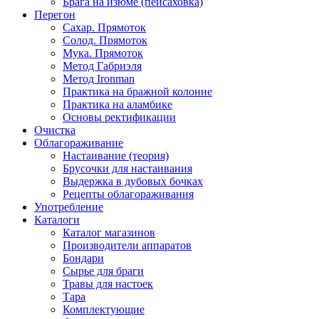
Брага на изюме (пейсаховка)
Перегон
Сахар. Прямоток
Солод. Прямоток
Мука. Прямоток
Метод Габриэля
Метод Ironman
Практика на бражной колонне
Практика на аламбике
Основы ректификации
Очистка
Облагораживание
Настаивание (теория)
Брусочки для настаивания
Выдержка в дубовых бочках
Рецепты облагораживания
Употребление
Каталоги
Каталог магазинов
Производители аппаратов
Бондари
Сырье для браги
Травы для настоек
Тара
Комплектующие