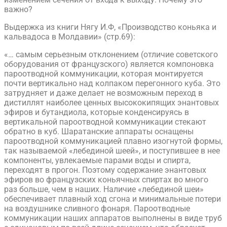
важно?
Выдержка из книги Нягу И.Ф, «Производство коньяка и
кальвадоса в Молдавии» (стр.69):
«… самым серьезным отклонением (отличие советского
оборудования от французского) является компоновка
пароотводной коммуникации, которая монтируется
почти вертикально над колпаком перегонного куба. Это
затрудняет и даже делает не возможным переход в
дистиллят наиболее ценных высококипящих энантовых
эфиров и бутандиола, которые конденсируясь в
вертикальной пароотводной коммуникации стекают
обратно в куб. Шаратанские аппараты оснащены
пароотводной коммуникацией плавно изогнутой формы,
так называемой «лебединой шеей», и поступившее в нее
компоненты, увлекаемые парами воды и спирта,
переходят в прогон. Поэтому содержание энантовых
эфиров во французских коньячных спиртах во много
раз больше, чем в наших. Наличие «лебединой шеи»
обеспечивает плавный ход сгона и минимальные потери
на воздушнике сливного фонаря. Пароотводные
коммуникации наших аппаратов выполнены в виде труб