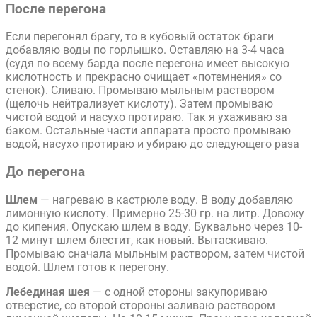
После перегона
Если перегонял брагу, то в кубовый остаток браги
добавляю воды по горлышко. Оставляю на 3-4 часа
(судя по всему барда после перегона имеет высокую
кислотность и прекрасно очищает «потемнения» со
стенок). Сливаю. Промываю мыльным раствором
(щелочь нейтрализует кислоту). Затем промываю
чистой водой и насухо протираю. Так я ухаживаю за
баком. Остальные части аппарата просто промываю
водой, насухо протираю и убираю до следующего раза
До перегона
Шлем
— нагреваю в кастрюле воду. В воду добавляю
лимонную кислоту. Примерно 25-30 гр. на литр. Довожу
до кипения. Опускаю шлем в воду. Буквально через 10-
12 минут шлем блестит, как новый. Вытаскиваю.
Промываю сначала мыльным раствором, затем чистой
водой. Шлем готов к перегону.
Лебединая шея
— с одной стороны закупориваю
отверстие, со второй стороны заливаю раствором