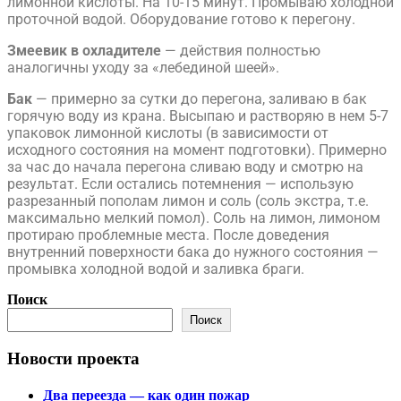
лимонной кислоты. На 10-15 минут. Промываю холодной
проточной водой. Оборудование готово к перегону.
Змеевик в охладителе
— действия полностью
аналогичны уходу за «лебединой шеей».
Бак
— примерно за сутки до перегона, заливаю в бак
горячую воду из крана. Высыпаю и растворяю в нем 5-7
упаковок лимонной кислоты (в зависимости от
исходного состояния на момент подготовки). Примерно
за час до начала перегона сливаю воду и смотрю на
результат. Если остались потемнения — использую
разрезанный пополам лимон и соль (соль экстра, т.е.
максимально мелкий помол). Соль на лимон, лимоном
протираю проблемные места. После доведения
внутренний поверхности бака до нужного состояния —
промывка холодной водой и заливка браги.
Поиск
Поиск
Новости проекта
Два переезда — как один пожар