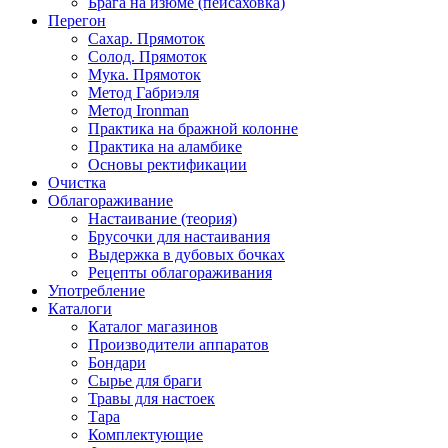
Брага на изюме (пейсаховка)
Перегон
Сахар. Прямоток
Солод. Прямоток
Мука. Прямоток
Метод Габриэля
Метод Ironman
Практика на бражной колонне
Практика на аламбике
Основы ректификации
Очистка
Облагораживание
Настаивание (теория)
Брусочки для настаивания
Выдержка в дубовых бочках
Рецепты облагораживания
Употребление
Каталоги
Каталог магазинов
Производители аппаратов
Бондари
Сырье для браги
Травы для настоек
Тара
Комплектующие