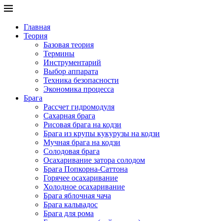
Главная
Теория
Базовая теория
Термины
Инструментарий
Выбор аппарата
Техника безопасности
Экономика процесса
Брага
Рассчет гидромодуля
Сахарная брага
Рисовая брага на кодзи
Брага из крупы кукурузы на кодзи
Мучная брага на кодзи
Солодовая брага
Осахаривание затора солодом
Брага Попкорна-Саттона
Горячее осахаривание
Холодное осахаривание
Брага яблочная чача
Брага кальвадос
Брага для рома