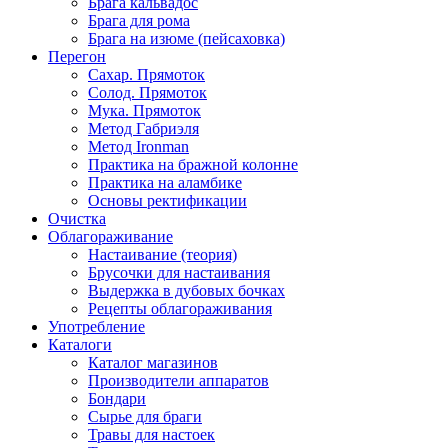
Брага кальвадос
Брага для рома
Брага на изюме (пейсаховка)
Перегон
Сахар. Прямоток
Солод. Прямоток
Мука. Прямоток
Метод Габриэля
Метод Ironman
Практика на бражной колонне
Практика на аламбике
Основы ректификации
Очистка
Облагораживание
Настаивание (теория)
Брусочки для настаивания
Выдержка в дубовых бочках
Рецепты облагораживания
Употребление
Каталоги
Каталог магазинов
Производители аппаратов
Бондари
Сырье для браги
Травы для настоек