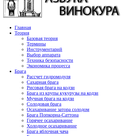
Главная
Теория
Базовая теория
Термины
Инструментарий
Выбор аппарата
Техника безопасности
Экономика процесса
Брага
Рассчет гидромодуля
Сахарная брага
Рисовая брага на кодзи
Брага из крупы кукурузы на кодзи
Мучная брага на кодзи
Солодовая брага
Осахаривание затора солодом
Брага Попкорна-Саттона
Горячее осахаривание
Холодное осахаривание
Брага яблочная чача