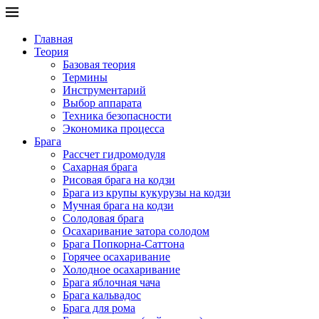
Главная
Теория
Базовая теория
Термины
Инструментарий
Выбор аппарата
Техника безопасности
Экономика процесса
Брага
Рассчет гидромодуля
Сахарная брага
Рисовая брага на кодзи
Брага из крупы кукурузы на кодзи
Мучная брага на кодзи
Солодовая брага
Осахаривание затора солодом
Брага Попкорна-Саттона
Горячее осахаривание
Холодное осахаривание
Брага яблочная чача
Брага кальвадос
Брага для рома