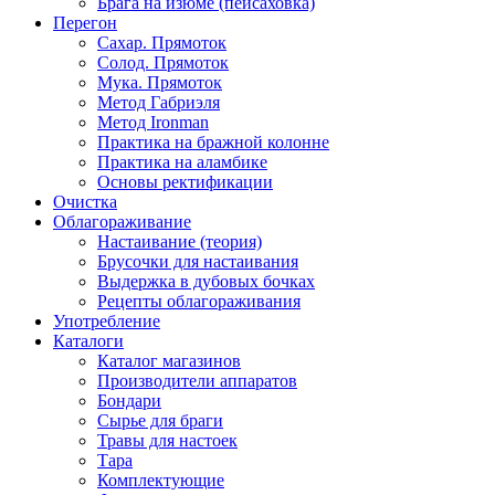
Брага на изюме (пейсаховка)
Перегон
Сахар. Прямоток
Солод. Прямоток
Мука. Прямоток
Метод Габриэля
Метод Ironman
Практика на бражной колонне
Практика на аламбике
Основы ректификации
Очистка
Облагораживание
Настаивание (теория)
Брусочки для настаивания
Выдержка в дубовых бочках
Рецепты облагораживания
Употребление
Каталоги
Каталог магазинов
Производители аппаратов
Бондари
Сырье для браги
Травы для настоек
Тара
Комплектующие