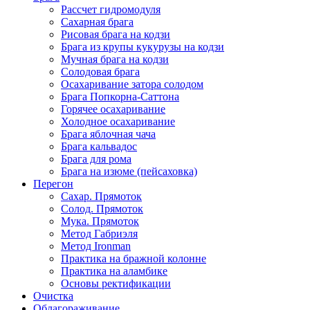
Рассчет гидромодуля
Сахарная брага
Рисовая брага на кодзи
Брага из крупы кукурузы на кодзи
Мучная брага на кодзи
Солодовая брага
Осахаривание затора солодом
Брага Попкорна-Саттона
Горячее осахаривание
Холодное осахаривание
Брага яблочная чача
Брага кальвадос
Брага для рома
Брага на изюме (пейсаховка)
Перегон
Сахар. Прямоток
Солод. Прямоток
Мука. Прямоток
Метод Габриэля
Метод Ironman
Практика на бражной колонне
Практика на аламбике
Основы ректификации
Очистка
Облагораживание