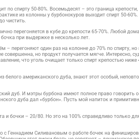
ит по спирту 50-80%. Восемьдесят – это граница крепости
актике из колонны у бурбонокуров выходит спирт 50-60%. Н
до чистить.
ично перегоняется в кубе до крепости 65-70%. Любой дома
 бочка при выдержке в несколько лет.
ём – перегоняют один раз на колонне до 70% по спирту, н
ее совершенна, но продукт получается мягче. Интересно, с
ставление, что уголь очищает только спирт крепостью ниж
 из белого американского дуба, знают этот особый, непов
анский дуб. И мэтры бурбона имеют полное право говорить 
ского дуба дал «бурбон». Пусть мой напиток и примитивне
 и бочки – 20/80. Но это на 100% справедливо только для 
о с Геннадием Силивановым о работе бочек на финиширов
 Обзорщики этот виски брать не советуют – дешманское по