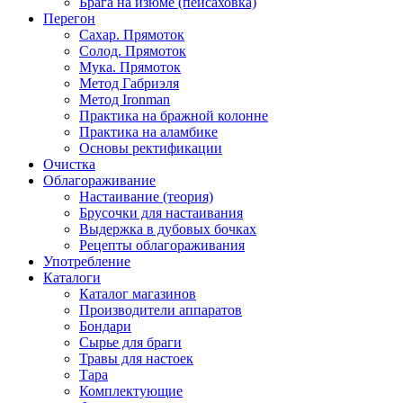
Брага на изюме (пейсаховка)
Перегон
Сахар. Прямоток
Солод. Прямоток
Мука. Прямоток
Метод Габриэля
Метод Ironman
Практика на бражной колонне
Практика на аламбике
Основы ректификации
Очистка
Облагораживание
Настаивание (теория)
Брусочки для настаивания
Выдержка в дубовых бочках
Рецепты облагораживания
Употребление
Каталоги
Каталог магазинов
Производители аппаратов
Бондари
Сырье для браги
Травы для настоек
Тара
Комплектующие