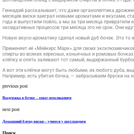
Геннадий рассказывает, что даже органолептика дрожжей 
месяцев виски заиграл новыми ароматами и вкусами, ста
года и выпустили пойло, а мы за три месяца превратили 
оксидативных процессов три месяца это не срок. Они иду
Новую вкусо-ароматику сделал новый дуб бочек. Это то же
Применяет её «Мейкерс Марк» для своих эксклюзивчиков
спирты во всяких хересных, коньячных и ромовых бочках
клёпку и опять заливают тот самый, выдержанный бурбо
А вот эти клёпки могут быть любыми, из любого дуба, вы
Например, есть убитая бочка, — забрасываем бруски на н
previous post
Выдержка в бочке – опыт мексиканцев
next post
Домашний бленд виски – учимся у шотландцев
Поиск