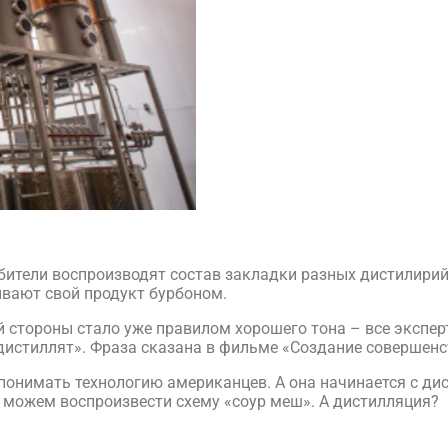
ители воспроизводят состав закладки разных дистилирий,
ывают свой продукт бурбоном.
ой стороны стало уже правилом хорошего тона – все экспе
 дистиллят». Фраза сказана в фильме «Создание совершенс
 понимать технологию американцев. А она начинается с д
 можем воспроизвести схему «соур меш». А дистилляция?