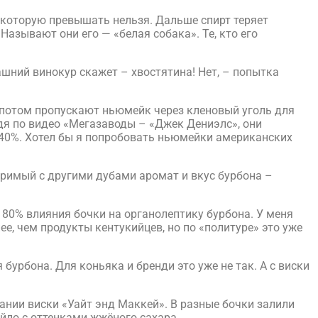
, которую превышать нельзя. Дальше спирт теряет
азывают они его — «белая собака». Те, кто его
шний винокур скажет – хвостятина! Нет, – попытка
о потом пропускают ньюмейк через кленовый уголь для
удя по видео «Мегазаводы – «Джек Дениэлс», они
е 40%. Хотел бы я попробовать ньюмейки американских
торимый с другими дубами аромат и вкус бурбона –
о 80% влияния бочки на органолептику бурбона. У меня
е, чем продукты кентукийцев, но по «политуре» это уже
бурбона. Для коньяка и бренди это уже не так. А с виски
ании виски «Уайт энд Маккей». В разные бочки залили
йло с оттенками жжёного сахара.