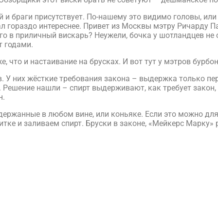
и браги присутствует. По-нашему это видимо головы, или 
л гораздо интереснее. Привет из Москвы мэтру Ричарду П
его в приличный вискарь? Неужели, бочка у шотландцев не
т годами.
, что и настаивание на брусках. И вот тут у мэтров бурбо
. У них жёсткие требования закона – выдержка только п
. Решение нашли – спирт выдерживают, как требует закон,
н.
держанные в любом вине, или коньяке. Если это можно для
итке и заливаем спирт. Бруски в законе, «Мейкерс Марку» 