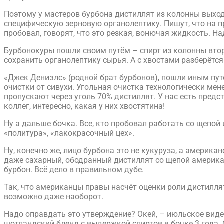
Поэтому у мастеров бурбона дистиллят из колонны выход
специфическую зерновую органолептику. Пишут, что на пр
пробовал, говорят, что это резкая, вонючая жидкость. На
Бурбонокуры пошли своим путём – спирт из колонны втор
сохранить органолептику сырья. А с хвостами разберётся
«Джек Дениэлс» (родной брат бурбонов), пошли иным пут
очистки от сивухи. Угольная очистка технологически мен
пропускают через уголь 70% дистиллят. У нас есть пред
коллег, интересно, какая у них хвостятина!
Ну а дальше бочка. Все, кто пробовал работать со щепой
«политура», «лакокрасочный цех».
Ну, конечно же, лицо бурбона это не кукуруза, а америк
даже сахарный, ободранный дистиллят со щепой американ
бурбон. Всё дело в правильном дубе.
Так, что американцы правы насчёт оценки роли дистиллята
возможно даже наоборот.
Надо оправдать это утверждение? Окей, – июльское виде
шотландский бленд с выдержкой спиртов в бочке 3 года.