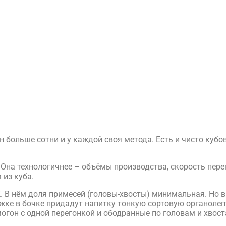
ен больше сотни и у каждой своя метода. Есть и чисто кубо
 Она технологичнее – объёмы производства, скорость пер
 из куба.
 В нём доля примесей (головы-хвосты) минимальная. Но в 
ке в бочке придадут напитку тонкую сортовую органолепт
огон с одной перегонкой и ободранные по головам и хвост