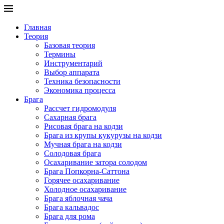
Главная
Теория
Базовая теория
Термины
Инструментарий
Выбор аппарата
Техника безопасности
Экономика процесса
Брага
Рассчет гидромодуля
Сахарная брага
Рисовая брага на кодзи
Брага из крупы кукурузы на кодзи
Мучная брага на кодзи
Солодовая брага
Осахаривание затора солодом
Брага Попкорна-Саттона
Горячее осахаривание
Холодное осахаривание
Брага яблочная чача
Брага кальвадос
Брага для рома