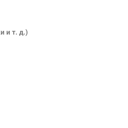
 и т. д.)