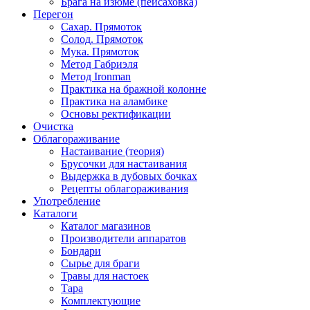
Брага на изюме (пейсаховка)
Перегон
Сахар. Прямоток
Солод. Прямоток
Мука. Прямоток
Метод Габриэля
Метод Ironman
Практика на бражной колонне
Практика на аламбике
Основы ректификации
Очистка
Облагораживание
Настаивание (теория)
Брусочки для настаивания
Выдержка в дубовых бочках
Рецепты облагораживания
Употребление
Каталоги
Каталог магазинов
Производители аппаратов
Бондари
Сырье для браги
Травы для настоек
Тара
Комплектующие