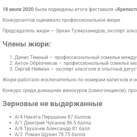
18 июля 2020
были подведены итоги фестиваля
«Крепост
Конкурсантов оценивало профессиональное жюри.
Председатель жюри — Эркин Тузмухамедов, эксперт алког
​Члены жюри:
Денис Темный — профессиональный сомелье междун
Антон Обрезчиков — профессиональный сомелье ме
Сергей Нейман — эксперт алкоголя и опытный дегус
Жюри работало исключительно по номерам напитков и не 
​Конкурс среди домашних винокуров (самогонщиков), пр
Зерновые не выдержанные
А/4 Никита Перышкин 87 баллов
А/1 Дмитрий Чуканов 86.5 балла
А/8 Трухачев Александр 81 балл
А/3 Роман Щукин 78.75 балла