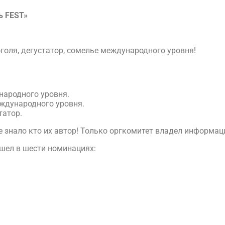
ь FEST»
оля, дегустатор, сомелье международного уровня!
ародного уровня.
ждународного уровня.
татор.
знало кто их автор! Только оргкомитет владел информаци
ошел в шести номинациях: