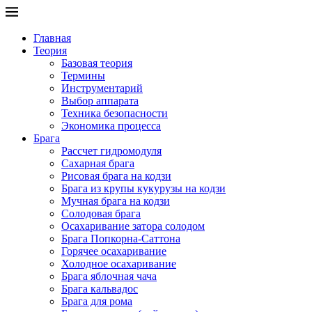
Главная
Теория
Базовая теория
Термины
Инструментарий
Выбор аппарата
Техника безопасности
Экономика процесса
Брага
Рассчет гидромодуля
Сахарная брага
Рисовая брага на кодзи
Брага из крупы кукурузы на кодзи
Мучная брага на кодзи
Солодовая брага
Осахаривание затора солодом
Брага Попкорна-Саттона
Горячее осахаривание
Холодное осахаривание
Брага яблочная чача
Брага кальвадос
Брага для рома